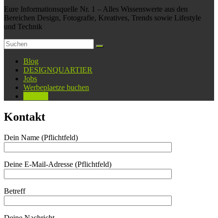
Eure Informationsquelle Nr. 1 – Alles Wissenswerte aus den
Bereichen Design, Fotografie, Kreatives, Trends sowie Lifestyle
und Technik
Blog
DESIGNQUARTIER
Jobs
Werbeplaetze buchen
Kontakt
Kontakt
Dein Name (Pflichtfeld)
Deine E-Mail-Adresse (Pflichtfeld)
Betreff
Deine Nachricht