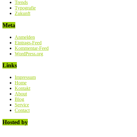
Trends
Typografie
Zukunft
Meta
Anmelden
Eintrags-Feed
Kommentar-Feed
WordPress.org
Links
Impressum
Home
Kontakt
About
Blog
Service
Contact
Hosted by