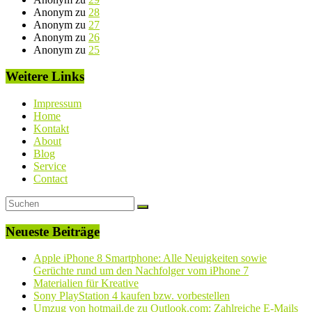
Anonym
zu
28
Anonym
zu
27
Anonym
zu
26
Anonym
zu
25
Weitere Links
Impressum
Home
Kontakt
About
Blog
Service
Contact
Neueste Beiträge
Apple iPhone 8 Smartphone: Alle Neuigkeiten sowie
Gerüchte rund um den Nachfolger vom iPhone 7
Materialien für Kreative
Sony PlayStation 4 kaufen bzw. vorbestellen
Umzug von hotmail.de zu Outlook.com: Zahlreiche E-Mails