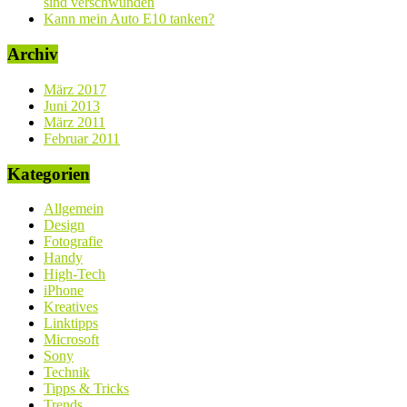
sind verschwunden
Kann mein Auto E10 tanken?
Archiv
März 2017
Juni 2013
März 2011
Februar 2011
Kategorien
Allgemein
Design
Fotografie
Handy
High-Tech
iPhone
Kreatives
Linktipps
Microsoft
Sony
Technik
Tipps & Tricks
Trends