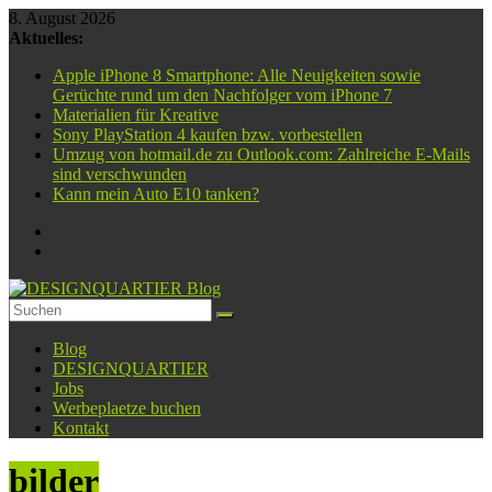
Zum
8. August 2026
Inhalt
Aktuelles:
springen
Apple iPhone 8 Smartphone: Alle Neuigkeiten sowie
Gerüchte rund um den Nachfolger vom iPhone 7
Materialien für Kreative
Sony PlayStation 4 kaufen bzw. vorbestellen
Umzug von hotmail.de zu Outlook.com: Zahlreiche E-Mails
sind verschwunden
Kann mein Auto E10 tanken?
DESIGNQUARTIER
Blog
Blog
DESIGNQUARTIER
Jobs
Eure
Werbeplaetze buchen
Informationsquelle
Kontakt
Nr.
1
bilder
–