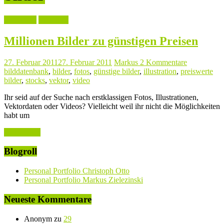
Alles
Wissenswerte
aus
Fotografie
Linktipps
den
Bereichen
Millionen Bilder zu günstigen Preisen
Design,
Fotografie,
27. Februar 2011
27. Februar 2011
Markus
2 Kommentare
Kreatives,
bilddatenbank
,
bilder
,
fotos
,
günstige bilder
,
illustration
,
preiswerte
Trends
bilder
,
stocks
,
vektor
,
video
sowie
Lifestyle
Ihr seid auf der Suche nach erstklassigen Fotos, Illustrationen,
und
Vektordaten oder Videos? Vielleicht weil ihr nicht die Möglichkeiten
Technik
habt um
Weiterlesen
Blogroll
Personal Portfolio Christoph Otto
Personal Portfolio Markus Zielezinski
Neueste Kommentare
Anonym
zu
29