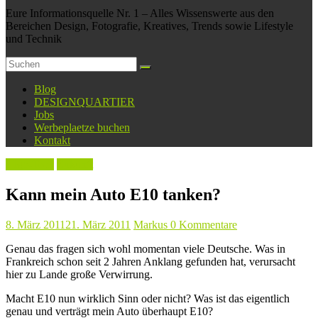
Eure Informationsquelle Nr. 1 – Alles Wissenswerte aus den
Bereichen Design, Fotografie, Kreatives, Trends sowie Lifestyle
und Technik
Blog
DESIGNQUARTIER
Jobs
Werbeplaetze buchen
Kontakt
High-Tech
Zukunft
Kann mein Auto E10 tanken?
8. März 2011
21. März 2011
Markus
0 Kommentare
Genau das fragen sich wohl momentan viele Deutsche. Was in
Frankreich schon seit 2 Jahren Anklang gefunden hat, verursacht
hier zu Lande große Verwirrung.
Macht E10 nun wirklich Sinn oder nicht? Was ist das eigentlich
genau und verträgt mein Auto überhaupt E10?