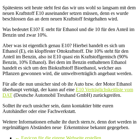
Spätestens seit heute steht fest das wir uns wohl so langsam mit dem
neuen Kraftstoff E10 auseinander setzen müssen, denn es wurde
beschlossen das an dem neuen Kraftstoff festgehalten wird.
Was bedeutet E10? E steht für Ethanol und die 10 für den Anteil im
Benzin und zwar 10%.
Aber was ist eigentlich genau E10? Hierbei handelt es sich um
Ethanol (E), ein klopffester Ottokraftstoff. Die 10% steht für den
Anteil im Benzin, also ist E10 quasi ein Kraftstoffgemisch (90%
Benzin, 10% Ethanol). Bei dem im Benzin enthaltenen Ethanol
handelt es sich um den Biokraftstoff Bioethanol, welcher aus
Pflanzen gewonnen wird, die umweltverträglich angebaut werden.
Für alle die nun unsicher sind ob ihr Auto bzw. der Motor Ethanol
überhaupt verträgt, der kann auf eine
E10 Verträglichskeitliste vom
DAT
(Deutsche Automobil Treuhand GmbH) zurückgreifen.
Solltet ihr euch unsicher sein, dann kontaktier bitte euren
Autohändler oder eine Fachwerkstatt.
Weitere Informationen erhalte ihr durch stern.tv, denn dort werden in
regelmäßigen Abständen neue Erkenntnisse bekannt gegegeben.
←
Favicon für die eigene Webseite erstellen