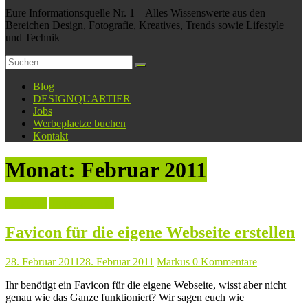
Eure Informationsquelle Nr. 1 – Alles Wissenswerte aus den
Bereichen Design, Fotografie, Kreatives, Trends sowie Lifestyle
und Technik
Blog
DESIGNQUARTIER
Jobs
Werbeplaetze buchen
Kontakt
Monat:
Februar 2011
Linktipps
Tipps & Tricks
Favicon für die eigene Webseite erstellen
28. Februar 2011
28. Februar 2011
Markus
0 Kommentare
Ihr benötigt ein Favicon für die eigene Webseite, wisst aber nicht
genau wie das Ganze funktioniert? Wir sagen euch wie