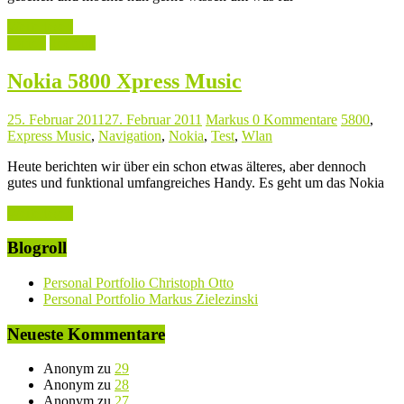
Weiterlesen
Handy
Technik
Nokia 5800 Xpress Music
25. Februar 2011
27. Februar 2011
Markus
0 Kommentare
5800
,
Express Music
,
Navigation
,
Nokia
,
Test
,
Wlan
Heute berichten wir über ein schon etwas älteres, aber dennoch
gutes und funktional umfangreiches Handy. Es geht um das Nokia
Weiterlesen
Blogroll
Personal Portfolio Christoph Otto
Personal Portfolio Markus Zielezinski
Neueste Kommentare
Anonym
zu
29
Anonym
zu
28
Anonym
zu
27