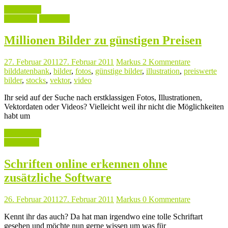
Weiterlesen
Fotografie
Linktipps
Millionen Bilder zu günstigen Preisen
27. Februar 2011
27. Februar 2011
Markus
2 Kommentare
bilddatenbank
,
bilder
,
fotos
,
günstige bilder
,
illustration
,
preiswerte
bilder
,
stocks
,
vektor
,
video
Ihr seid auf der Suche nach erstklassigen Fotos, Illustrationen,
Vektordaten oder Videos? Vielleicht weil ihr nicht die Möglichkeiten
habt um
Weiterlesen
Typografie
Schriften online erkennen ohne
zusätzliche Software
26. Februar 2011
27. Februar 2011
Markus
0 Kommentare
Kennt ihr das auch? Da hat man irgendwo eine tolle Schriftart
gesehen und möchte nun gerne wissen um was für