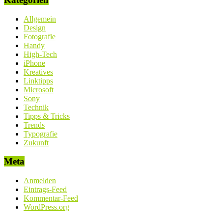
Allgemein
Design
Fotografie
Handy
High-Tech
iPhone
Kreatives
Linktipps
Microsoft
Sony
Technik
Tipps & Tricks
Trends
Typografie
Zukunft
Meta
Anmelden
Eintrags-Feed
Kommentar-Feed
WordPress.org