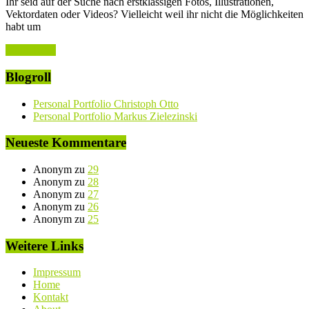
Ihr seid auf der Suche nach erstklassigen Fotos, Illustrationen,
Vektordaten oder Videos? Vielleicht weil ihr nicht die Möglichkeiten
habt um
Weiterlesen
Blogroll
Personal Portfolio Christoph Otto
Personal Portfolio Markus Zielezinski
Neueste Kommentare
Anonym
zu
29
Anonym
zu
28
Anonym
zu
27
Anonym
zu
26
Anonym
zu
25
Weitere Links
Impressum
Home
Kontakt