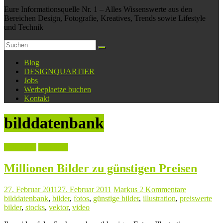
Eure Informationsquelle Nr. 1 – Alles Wissenswerte aus den
Bereichen Design, Fotografie, Kreatives, Trends sowie Lifestyle
und Technik
Blog
DESIGNQUARTIER
Jobs
Werbeplaetze buchen
Kontakt
bilddatenbank
Fotografie
Linktipps
Millionen Bilder zu günstigen Preisen
27. Februar 2011
27. Februar 2011
Markus
2 Kommentare
bilddatenbank
,
bilder
,
fotos
,
günstige bilder
,
illustration
,
preiswerte
bilder
,
stocks
,
vektor
,
video